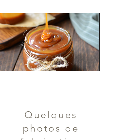
têtQe 1GQalerieQ
Quelques
photos de